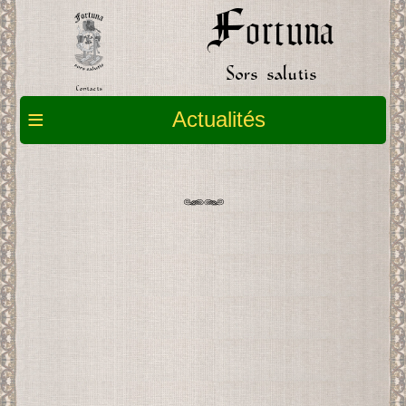
Fortuna
Sors salutis
Contacts
≡
Actualités