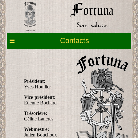
Fortuna
Sors salutis
Contacts
≡
Contacts
Président
Yves Houllier
Vice-président
Etienne Bochard
Trésorière
Céline Laneres
Webmestre
Julien Bouchoux